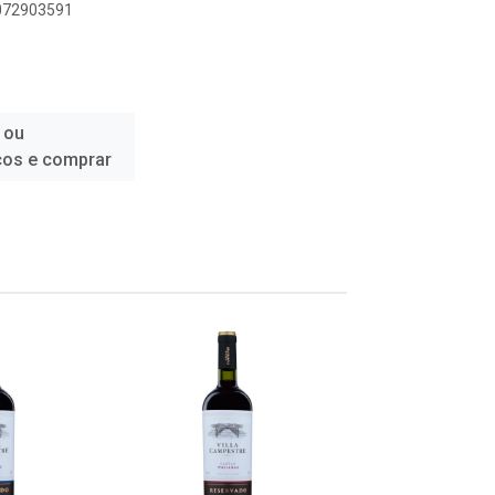
6072903591
 ou
ços e comprar