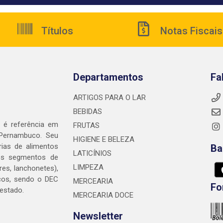
Títulos
Notas Fiscais
Departamentos
Fa
ARTIGOS PARA O LAR
BEBIDAS
é referência em
FRUTAS
 Pernambuco. Seu
HIGIENE E BELEZA
rias de alimentos
Ba
LATICÍNIOS
nos segmentos de
LIMPEZA
res, lanchonetes),
cos, sendo o DEC
MERCEARIA
Fo
 estado.
MERCEARIA DOCE
Newsletter