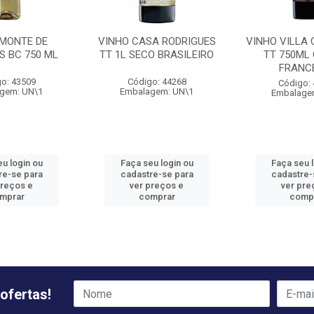
 MONTE DE
VINHO CASA RODRIGUES
VINHO VILLA
S BC 750 ML
TT 1L SECO BRASILEIRO
TT 750ML
FRANC
o: 43509
Código: 44268
Código:
gem: UN\1
Embalagem: UN\1
Embalage
u login ou
Faça seu login ou
Faça seu 
re-se para
cadastre-se para
cadastre-
preços e
ver preços e
ver pre
mprar
comprar
comp
ofertas!