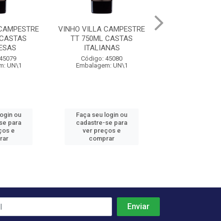
 CAMPESTRE
VINHO VILLA CAMPESTRE
VINHO VILLA C
 CASTAS
TT 750ML CASTAS
TT 750ML CA
ESAS
ITALIANAS
SAUVIGN
 45079
Código: 45080
Código: 45
m: UN\1
Embalagem: UN\1
Embalagem: 
login ou
Faça seu login ou
Faça seu log
se para
cadastre-se para
cadastre-se 
ços e
ver preços e
ver preços
rar
comprar
comprar