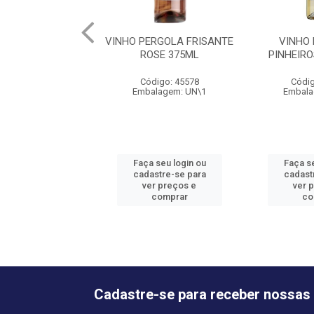
VINHO PERGOLA FRISANTE
VINHO
ROSE 375ML
PINHEIRO
Código: 45578
Códig
Embalagem: UN\1
Embala
Faça seu login ou
Faça se
cadastre-se para
cadast
ver preços e
ver 
comprar
co
Cadastre-se para receber nossas 