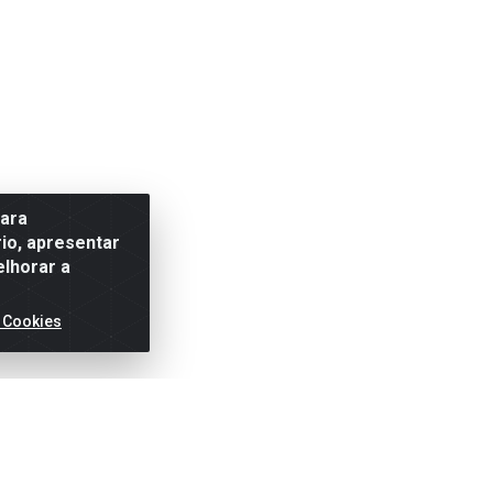
para
io, apresentar
elhorar a
 Cookies