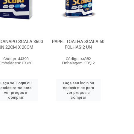
DANAPO SCALA 3600
PAPEL TOALHA SCALA 60
UN 22CM X 20CM
FOLHAS 2 UN
Código: 44390
Código: 44382
Embalagem: CX\50
Embalagem: FD\12
Faça seu login ou
Faça seu login ou
cadastre-se para
cadastre-se para
ver preços e
ver preços e
comprar
comprar