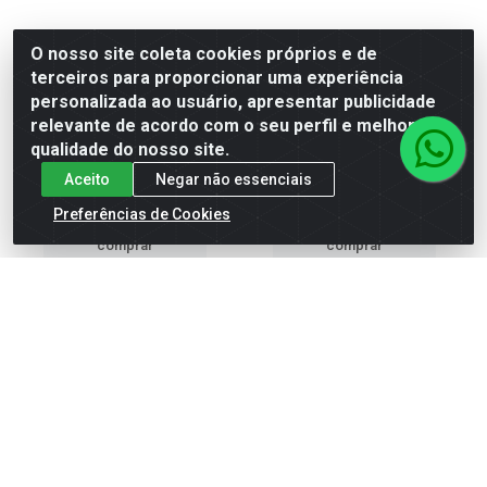
ESMALTE RISQUE ROSAS 8
ESMALTE RISQUE NUDES 8
O nosso site coleta cookies próprios e de
ML LÉO MANDOU FLORES
ML LÁGRIMAS DE VÊNUS
terceiros para proporcionar uma experiência
personalizada ao usuário, apresentar publicidade
Código: 30263
Código: 29138
Embalagem: ES\6
Embalagem: ES\6
relevante de acordo com o seu perfil e melhorar a
qualidade do nosso site.
Aceito
Negar não essenciais
Faça seu login ou
Faça seu login ou
cadastre-se para
cadastre-se para
Preferências de Cookies
ver preços e
ver preços e
comprar
comprar