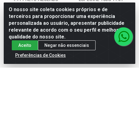
CASTANHO CLARO
O nosso site coleta cookies próprios e de
DOURADO
Código: 23231
terceiros para proporcionar uma experiência
Embalagem: UN\1
Código: 23232
Embalagem: UN\1
personalizada ao usuário, apresentar publicidade
relevante de acordo com o seu perfil e melhorar a
qualidade do nosso site.
Faça seu login ou
Faça seu login ou
cadastre-se para
cadastre-se para
Aceito
Negar não essenciais
ver preços e
ver preços e
comprar
comprar
Preferências de Cookies