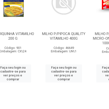
IQUINHA VITAMILHO
MILHO P/PIPOCA QUALITY
MILHO P
200 G
VITAMILHO 400G
MICRO-O
100
Código: 901
Código: 46649
C
Embalagem: CX\24
Embalagem: UN\1
Emba
Faça seu login ou
Faça seu login ou
Faça
cadastre-se para
cadastre-se para
cada
ver preços e
ver preços e
ve
comprar
comprar