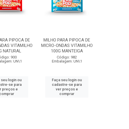
ARA PIPOCA DE
MILHO PARA PIPOCA DE
NDAS VITAMILHO
MICRO-ONDAS VITAMILHO
G NATURAL
100G MANTEIGA
ódigo: 900
Código: 982
lagem: UN\1
Embalagem: UN\1
 seu login ou
Faça seu login ou
stre-se para
cadastre-se para
r preços e
ver preços e
comprar
comprar