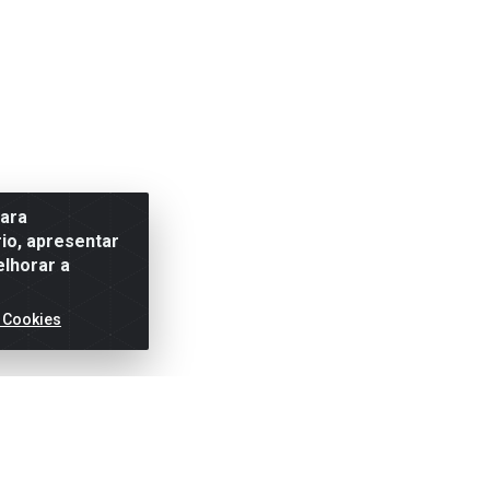
para
io, apresentar
elhorar a
 Cookies