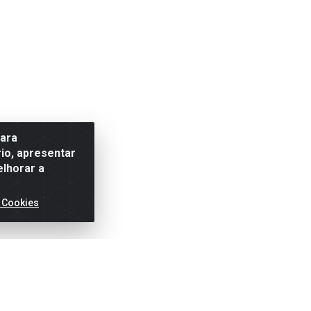
para
io, apresentar
elhorar a
 Cookies