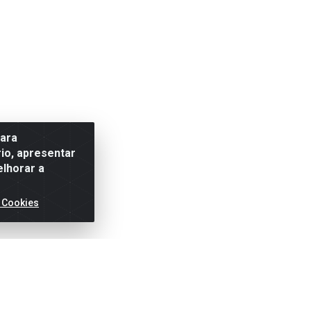
para
io, apresentar
elhorar a
 Cookies