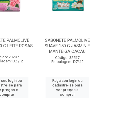
TE PALMOLIVE
SABONETE PALMOLIVE
0 G LEITE ROSAS
SUAVE 150 G JASMIN E
MANTEIGA CACAU
digo: 23297
Código: 32517
lagem: DZ\12
Embalagem: DZ\12
 seu login ou
Faça seu login ou
stre-se para
cadastre-se para
r preços e
ver preços e
comprar
comprar