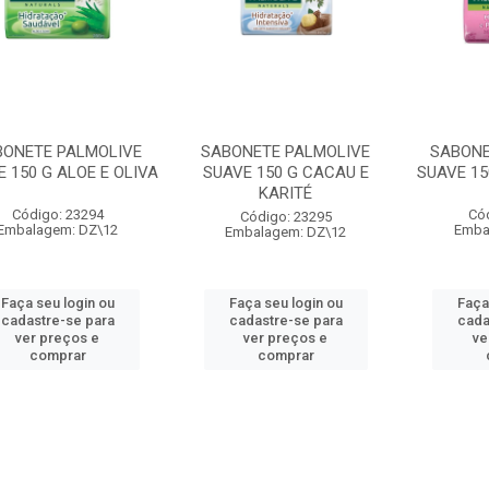
BONETE PALMOLIVE
SABONETE PALMOLIVE
SABONE
 150 G ALOE E OLIVA
SUAVE 150 G CACAU E
SUAVE 15
KARITÉ
Código: 23294
Có
Código: 23295
Embalagem: DZ\12
Emba
Embalagem: DZ\12
Faça seu login ou
Faça seu login ou
Faça
cadastre-se para
cadastre-se para
cada
ver preços e
ver preços e
ve
comprar
comprar