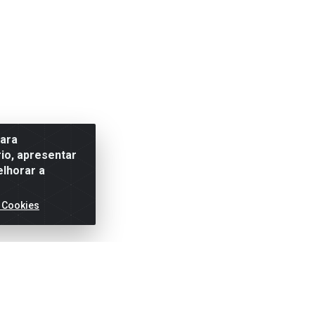
para
io, apresentar
elhorar a
 Cookies