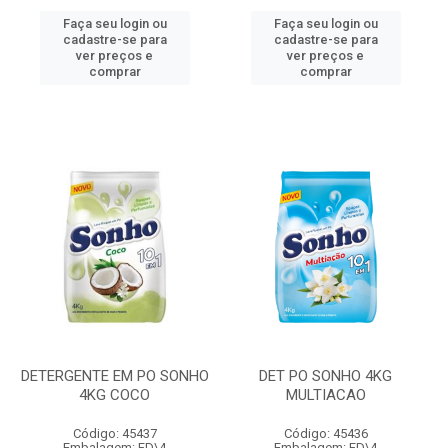
Faça seu login ou
Faça seu login ou
cadastre-se para
cadastre-se para
ver preços e
ver preços e
comprar
comprar
DETERGENTE EM PO SONHO
DET PO SONHO 4KG
4KG COCO
MULTIACAO
Código: 45437
Código: 45436
Embalagem: FD\4
Embalagem: FD\4