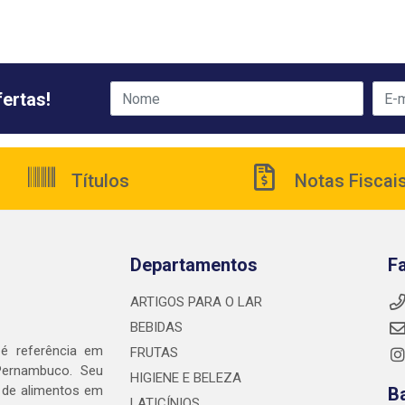
ertas!
Títulos
Notas Fiscai
Departamentos
F
ARTIGOS PARA O LAR
BEBIDAS
é referência em
FRUTAS
Pernambuco. Seu
HIGIENE E BELEZA
s de alimentos em
B
LATICÍNIOS