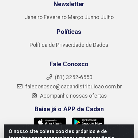
Newsletter
Janeiro
Fevereiro
Março
Junho
Julho
Políticas
Política de Privacidade de Dados
Fale Conosco
(81) 3252-6550
faleconosco@cadandistribuicao.com.br
Acompanhe nossas ofertas
Baixe já o APP da Cadan
O nosso site coleta cookies próprios e de
Formas de Pagamento