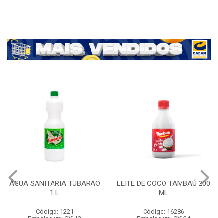
ÁGUA SANITARIA TUBARÃO
LEITE DE COCO TAMBAÚ 200
1 L
ML
Código: 1221
Código: 16286