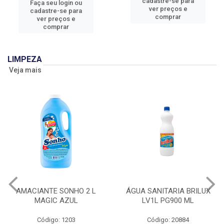
cadastre-se para
Faça seu login ou
ver preços e
cadastre-se para
comprar
ver preços e
comprar
LIMPEZA
Veja mais
AMACIANTE SONHO 2 L
ÁGUA SANITARIA BRILUX
MAGIC AZUL
LV1L PG900 ML
Código: 1203
Código: 20884