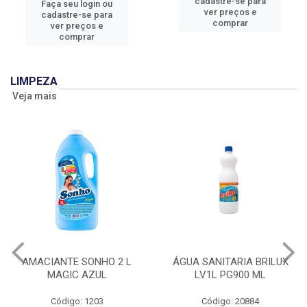
cadastre-se para
Faça seu login ou
ver preços e
cadastre-se para
comprar
ver preços e
comprar
LIMPEZA
Veja mais
AMACIANTE SONHO 2 L
ÁGUA SANITARIA BRILUX
MAGIC AZUL
LV1L PG900 ML
Código: 1203
Código: 20884