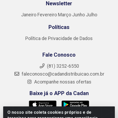
Newsletter
Janeiro
Fevereiro
Março
Junho
Julho
Políticas
Política de Privacidade de Dados
Fale Conosco
(81) 3252-6550
faleconosco@cadandistribuicao.com.br
Acompanhe nossas ofertas
Baixe já o APP da Cadan
O nosso site coleta cookies próprios e de
Formas de Pagamento