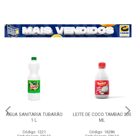
ÁGUA SANITARIA TUBARÃO
LEITE DE COCO TAMBAÚ 200
1 L
ML
Código: 1221
Código: 16286