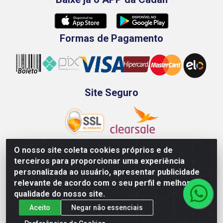
Formas de Pagamento
Site Seguro
O nosso site coleta cookies próprios e de
terceiros para proporcionar uma experiência
Rod. BR-101 Sul, Km 73, 4505, Galpão A, Ibura -
personalizada ao usuário, apresentar publicidade
Recife/PE - CEP 51240-340 - CNPJ 70.089.974/0001-79
relevante de acordo com o seu perfil e melhorar a
qualidade do nosso site.
Aceito
Negar não essenciais