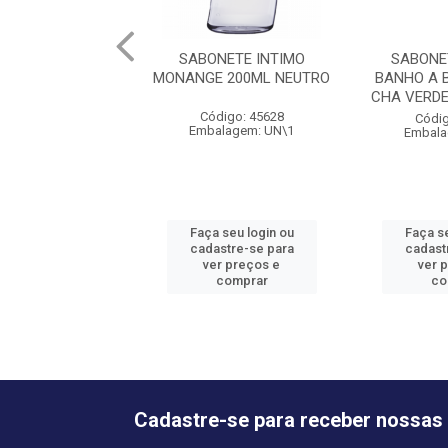
SABONETE INTIMO
SABONE
MONANGE 200ML NEUTRO
BANHO A 
CHA VERDE
Código: 45628
Códig
Embalagem: UN\1
Embala
Faça seu login ou
Faça se
cadastre-se para
cadast
ver preços e
ver 
comprar
co
Cadastre-se para receber nossas 