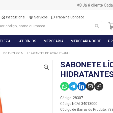
Já é cliente Cada
Institucional
Serviços
Trabalhe Conosco
BELEZA
LATICÍNIOS
MERCEARIA
MERCEARIA DOCE
PR
UIDO EVEN 250 ML HIDRATANTES DE ROSAS E VANILL
SABONETE LÍ
HIDRATANTES
Código: 28307
Código NCM: 34013000
Código de Barras do Produto: 7