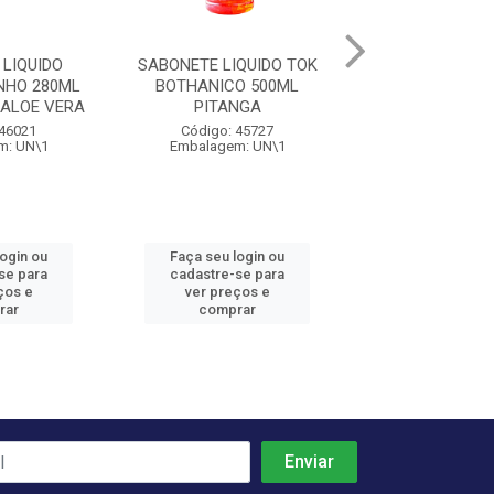
LIQUIDO
SABONETE LIQUIDO TOK
SABONETE LIQU
NHO 280ML
BOTHANICO 500ML
BOTHANICO 
 ALOE VERA
PITANGA
ORQUIDE
 46021
Código: 45727
Código: 45
m: UN\1
Embalagem: UN\1
Embalagem: 
login ou
Faça seu login ou
Faça seu log
se para
cadastre-se para
cadastre-se 
ços e
ver preços e
ver preços
rar
comprar
comprar