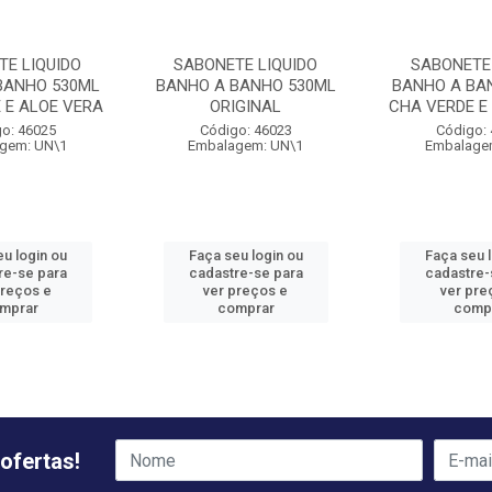
TE LIQUIDO
SABONETE LIQUIDO
SABONETE 
BANHO 530ML
BANHO A BANHO 530ML
BANHO A BA
 E ALOE VERA
ORIGINAL
CHA VERDE E
o: 46025
Código: 46023
Código:
gem: UN\1
Embalagem: UN\1
Embalage
u login ou
Faça seu login ou
Faça seu 
re-se para
cadastre-se para
cadastre-
preços e
ver preços e
ver pre
mprar
comprar
comp
ofertas!