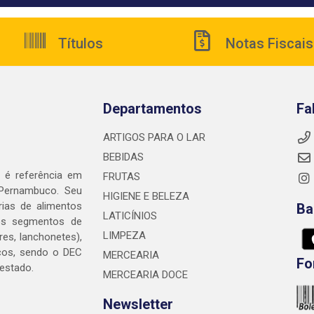
Títulos
Notas Fiscais
Departamentos
Fa
ARTIGOS PARA O LAR
BEBIDAS
é referência em
FRUTAS
 Pernambuco. Seu
HIGIENE E BELEZA
rias de alimentos
Ba
LATICÍNIOS
nos segmentos de
LIMPEZA
res, lanchonetes),
cos, sendo o DEC
MERCEARIA
Fo
 estado.
MERCEARIA DOCE
Newsletter