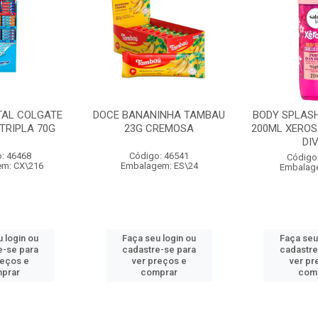
TAL COLGATE
DOCE BANANINHA TAMBAU
BODY SPLASH
TRIPLA 70G
23G CREMOSA
200ML XEROS
DI
: 46468
Código: 46541
Código
m: CX\216
Embalagem: ES\24
Embalag
 login ou
Faça seu login ou
Faça seu
e-se para
cadastre-se para
cadastre
reços e
ver preços e
ver pr
prar
comprar
com