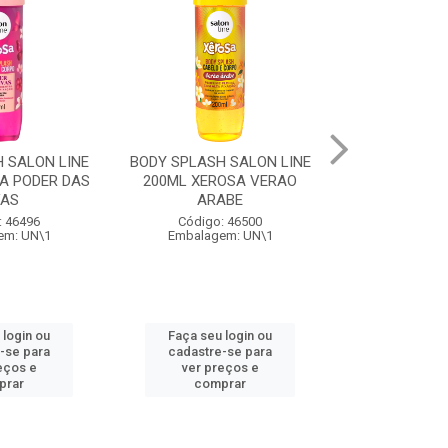
 SALON LINE
BODY SPLASH SALON LINE
COQUETEL AL
A PODER DAS
200ML XEROSA VERAO
PERONI SPR
VAS
ARABE
Código:
: 46496
Código: 46500
Embalage
em: UN\1
Embalagem: UN\1
 login ou
Faça seu login ou
Faça seu 
-se para
cadastre-se para
cadastre
eços e
ver preços e
ver pr
prar
comprar
comp