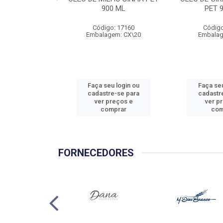
900 ML
PET 
Código: 17160
Código
Embalagem: CX\20
Embalag
Faça seu login ou
Faça seu
cadastre-se para
cadastr
ver preços e
ver p
comprar
com
FORNECEDORES