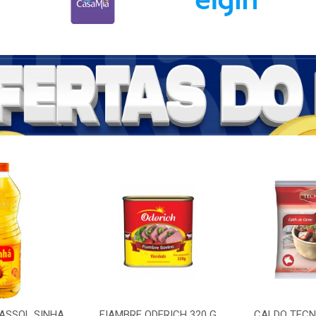
RASSOL SINHA
FIAMBRE ODERICH 320 G
CALDO TECNU