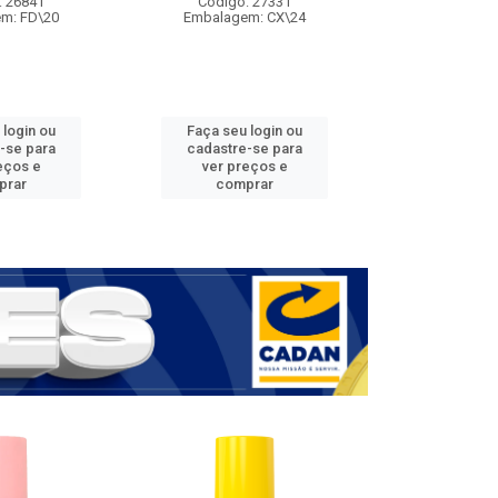
: 26841
Código: 27331
Código:
m: FD\20
Embalagem: CX\24
Embalage
 login ou
Faça seu login ou
Faça seu 
-se para
cadastre-se para
cadastre
eços e
ver preços e
ver pr
prar
comprar
comp