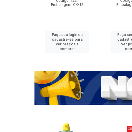
Código: 1221
Código
Embalagem: CX\12
Embalag
Faça seu login ou
Faça seu
cadastre-se para
cadastr
ver preços e
ver p
comprar
com