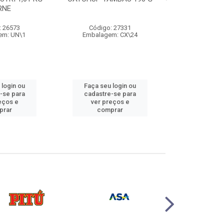
RNE
500
: 26573
Código: 27331
Código:
em: UN\1
Embalagem: CX\24
Embalage
 login ou
Faça seu login ou
Faça seu 
-se para
cadastre-se para
cadastre
eços e
ver preços e
ver pr
prar
comprar
comp