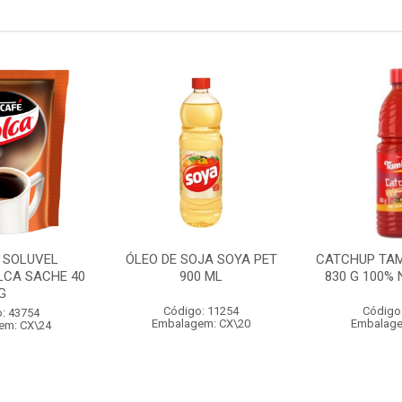
 SOLUVEL
ÓLEO DE SOJA SOYA PET
CATCHUP TA
LCA SACHE 40
900 ML
830 G 100%
G
Código: 11254
Código
: 43754
Embalagem: CX\20
Embalage
em: CX\24