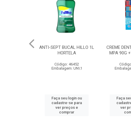
ANTI-SEPT BUCAL HILLO 1L
CREME DEN
HORTELA
MPA 90G +
Código: 46452
Código
Embalagem: UN\1
Embalage
Faça seu login ou
Faça seu
cadastre-se para
cadastr
ver preços e
ver p
comprar
com