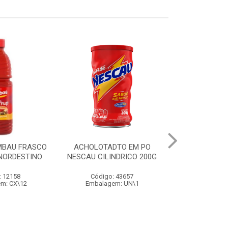
MBAU FRASCO
ACHOLOTADTO EM PO
AÇÚCAR OLHO 
 NORDESTINO
NESCAU CILINDRICO 200G
: 12158
Código: 43657
Código
m: CX\12
Embalagem: UN\1
Embalage