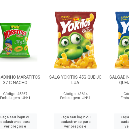
GADINHO MARATITOS
SALG YOKIT0S 45G QUEIJO
SALGADIN
37 G NACHO
LUA
QUEI
Código: 45267
Código: 43614
Có
Embalagem: UN\1
Embalagem: UN\1
Emba
Faça seu login ou
Faça seu login ou
Faça
cadastre-se para
cadastre-se para
cada
ver preços e
ver preços e
ve