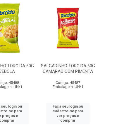
HO TORCIDA 60G
SALGADINHO TORCIDA 60G
CEBOLA
CAMARAO COM PIMENTA
digo: 45488
Código: 45487
lagem: UN\1
Embalagem: UN\1
 seu login ou
Faça seu login ou
stre-se para
cadastre-se para
r preços e
ver preços e
comprar
comprar