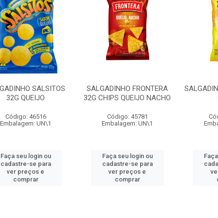
GADINHO SALSITOS
SALGADINHO FRONTERA
SALGADIN
32G QUEIJO
32G CHIPS QUEIJO NACHO
Código: 46516
Código: 45781
Có
Embalagem: UN\1
Embalagem: UN\1
Emba
Faça seu login ou
Faça seu login ou
Faça
cadastre-se para
cadastre-se para
cada
ver preços e
ver preços e
ve
comprar
comprar