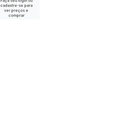
Faça seu login ou
cadastre-se para
ver preços e
comprar