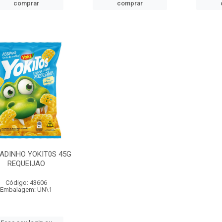
comprar
comprar
ADINHO YOKIT0S 45G
REQUEIJAO
Código: 43606
Embalagem: UN\1