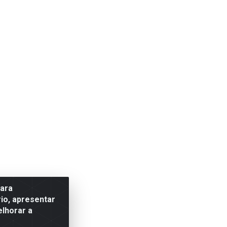
para
io, apresentar
elhorar a