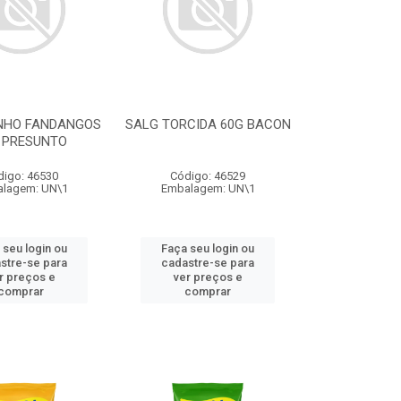
NHO FANDANGOS
SALG TORCIDA 60G BACON
 PRESUNTO
digo: 46530
Código: 46529
lagem: UN\1
Embalagem: UN\1
 seu login ou
Faça seu login ou
stre-se para
cadastre-se para
r preços e
ver preços e
comprar
comprar