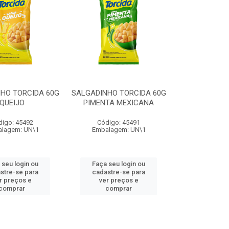
HO TORCIDA 60G
SALGADINHO TORCIDA 60G
QUEIJO
PIMENTA MEXICANA
digo: 45492
Código: 45491
lagem: UN\1
Embalagem: UN\1
 seu login ou
Faça seu login ou
stre-se para
cadastre-se para
r preços e
ver preços e
comprar
comprar