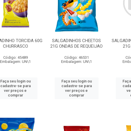
ADINHO TORCIDA 60G
SALGADINHOS CHEETOS
SALGADI
CHURRASCO
21G ONDAS DE REQUEIJAO
21G
Código: 45489
Código: 46531
Có
Embalagem: UN\1
Embalagem: UN\1
Emba
Faça seu login ou
Faça seu login ou
Faça
cadastre-se para
cadastre-se para
cada
ver preços e
ver preços e
ve
comprar
comprar