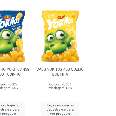
HO YOKIT0S 45G
SALG YOKIT0S 45G QUEIJO
JO TUBINHO
BOLINHA
digo: 43605
Código: 43607
lagem: UN\1
Embalagem: UN\1
 seu login ou
Faça seu login ou
stre-se para
cadastre-se para
r preços e
ver preços e