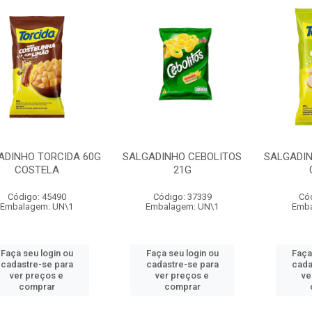
ADINHO TORCIDA 60G
SALGADINHO CEBOLITOS
SALGADIN
COSTELA
21G
Código: 45490
Código: 37339
Có
Embalagem: UN\1
Embalagem: UN\1
Emba
Faça seu login ou
Faça seu login ou
Faça
cadastre-se para
cadastre-se para
cada
ver preços e
ver preços e
ve
comprar
comprar