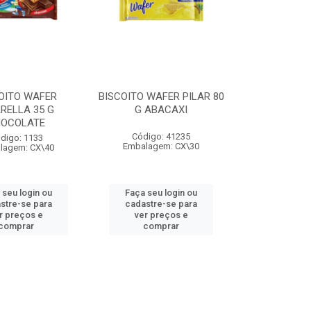
OITO WAFER
BISCOITO WAFER PILAR 80
RELLA 35 G
G ABACAXI
OCOLATE
Código: 41235
digo: 1133
Embalagem: CX\30
lagem: CX\40
 seu login ou
Faça seu login ou
stre-se para
cadastre-se para
r preços e
ver preços e
comprar
comprar