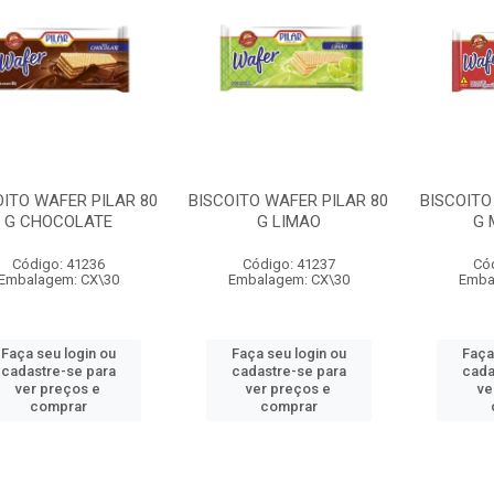
OITO WAFER PILAR 80
BISCOITO WAFER PILAR 80
BISCOITO
G CHOCOLATE
G LIMAO
G 
Código: 41236
Código: 41237
Có
Embalagem: CX\30
Embalagem: CX\30
Emba
Faça seu login ou
Faça seu login ou
Faça
cadastre-se para
cadastre-se para
cada
ver preços e
ver preços e
ve
comprar
comprar