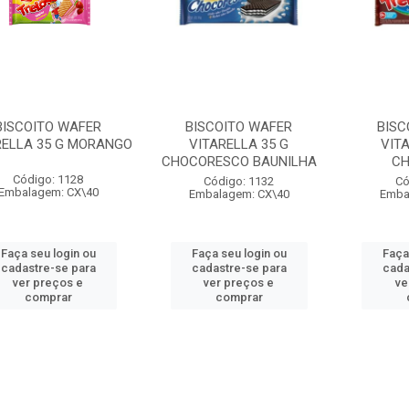
BISCOITO WAFER
BISCOITO WAFER
BISC
RELLA 35 G MORANGO
VITARELLA 35 G
VITA
CHOCORESCO BAUNILHA
CH
Código: 1128
Código: 1132
Có
Embalagem: CX\40
Embalagem: CX\40
Emba
Faça seu login ou
Faça seu login ou
Faça
cadastre-se para
cadastre-se para
cada
ver preços e
ver preços e
ve
comprar
comprar