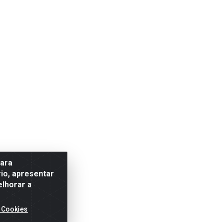
para
io, apresentar
elhorar a
 Cookies