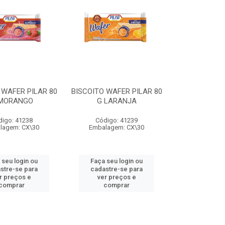
 WAFER PILAR 80
BISCOITO WAFER PILAR 80
MORANGO
G LARANJA
digo: 41238
Código: 41239
lagem: CX\30
Embalagem: CX\30
 seu login ou
Faça seu login ou
stre-se para
cadastre-se para
r preços e
ver preços e
comprar
comprar