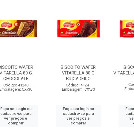
BISCOITO WAFER
BISCOITO WAFER
BISC
VITARELLA 80 G
VITARELLA 80 G
VITARELL
CHOCOLATE
BRIGADEIRO
Có
Código: 41240
Código: 41241
Emba
Embalagem: CX\30
Embalagem: CX\30
Faça seu login ou
Faça seu login ou
Faça
cadastre-se para
cadastre-se para
cada
ver preços e
ver preços e
ve
comprar
comprar