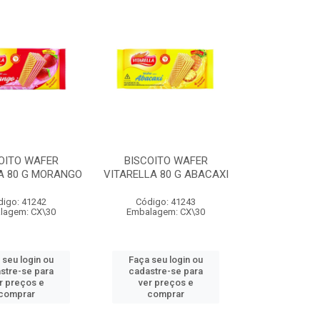
OITO WAFER
BISCOITO WAFER
A 80 G MORANGO
VITARELLA 80 G ABACAXI
digo: 41242
Código: 41243
lagem: CX\30
Embalagem: CX\30
 seu login ou
Faça seu login ou
stre-se para
cadastre-se para
r preços e
ver preços e
comprar
comprar