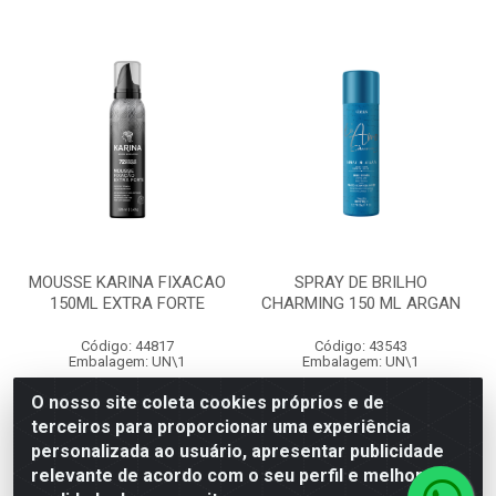
MOUSSE KARINA FIXACAO
SPRAY DE BRILHO
150ML EXTRA FORTE
CHARMING 150 ML ARGAN
Código: 44817
Código: 43543
Embalagem: UN\1
Embalagem: UN\1
O nosso site coleta cookies próprios e de
terceiros para proporcionar uma experiência
Faça seu login ou
Faça seu login ou
personalizada ao usuário, apresentar publicidade
cadastre-se para
cadastre-se para
ver preços e
ver preços e
relevante de acordo com o seu perfil e melhorar a
comprar
comprar