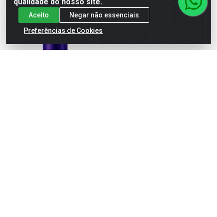
qualidade do nosso site.
Aceito
Negar não essenciais
Preferências de Cookies
SHAMPOO A SECO
GEL FIXADOR CHARMING
CHARMING EU AMO ALTA
MEN 200ML
PERF 150ML
Código: 43616
Código: 43544
Embalagem: UN\1
Embalagem: UN\1
Faça seu login ou
Faça seu login ou