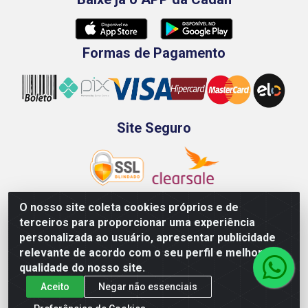
Formas de Pagamento
Site Seguro
O nosso site coleta cookies próprios e de
terceiros para proporcionar uma experiência
Rod. BR-101 Sul, Km 73, 4505, Galpão A, Ibura -
personalizada ao usuário, apresentar publicidade
Recife/PE - CEP 51240-340 - CNPJ 70.089.974/0001-79
relevante de acordo com o seu perfil e melhorar a
qualidade do nosso site.
Aceito
Negar não essenciais