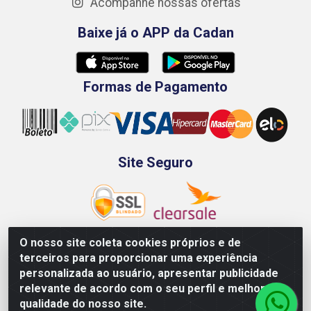
Acompanhe nossas ofertas
Baixe já o APP da Cadan
Formas de Pagamento
Site Seguro
O nosso site coleta cookies próprios e de
terceiros para proporcionar uma experiência
Rod. BR-101 Sul, Km 73, 4505, Galpão A, Ibura -
personalizada ao usuário, apresentar publicidade
Recife/PE - CEP 51240-340 - CNPJ 70.089.974/0001-79
relevante de acordo com o seu perfil e melhorar a
qualidade do nosso site.