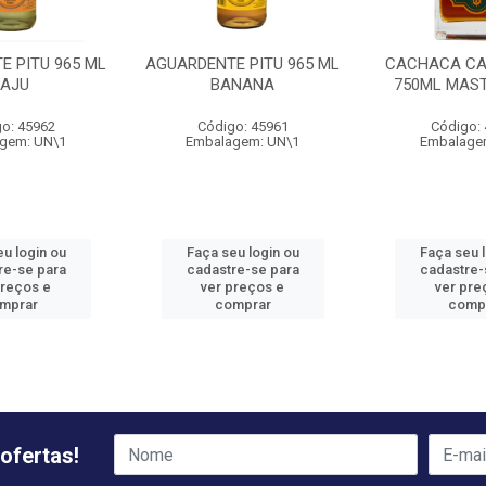
E PITU 965 ML
AGUARDENTE PITU 965 ML
CACHACA C
AJU
BANANA
750ML MAST
o: 45962
Código: 45961
Código:
gem: UN\1
Embalagem: UN\1
Embalage
u login ou
Faça seu login ou
Faça seu 
re-se para
cadastre-se para
cadastre-
preços e
ver preços e
ver pre
mprar
comprar
comp
ofertas!