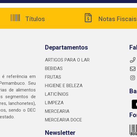
Títulos
Notas Fiscais
Departamentos
Fa
ARTIGOS PARA O LAR
BEBIDAS
é referência em
FRUTAS
 Pernambuco. Seu
HIGIENE E BELEZA
rias de alimentos
Ba
LATICÍNIOS
nos segmentos de
LIMPEZA
res, lanchonetes),
cos, sendo o DEC
MERCEARIA
Fo
 estado.
MERCEARIA DOCE
Newsletter