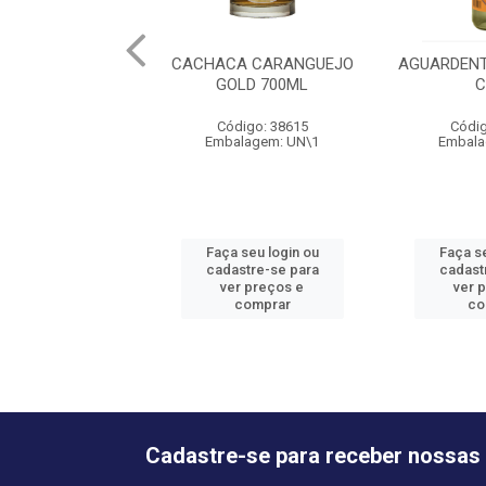
CACHACA CARANGUEJO
AGUARDENT
GOLD 700ML
C
Código: 38615
Códig
Embalagem: UN\1
Embala
Faça seu login ou
Faça se
cadastre-se para
cadast
ver preços e
ver 
comprar
co
Cadastre-se para receber nossas 