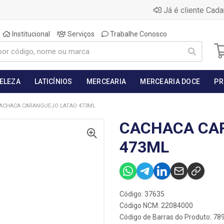
Já é cliente Cada
Institucional
Serviços
Trabalhe Conosco
BELEZA
LATICÍNIOS
MERCEARIA
MERCEARIA DOCE
PR
ACHACA CARANGUEJO LATAO 473ML
CACHACA CA
473ML
Código: 37635
Código NCM: 22084000
Código de Barras do Produto: 7