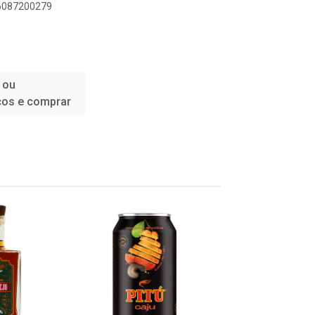
96087200279
 ou
ços e comprar