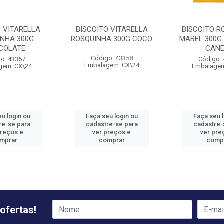
O VITARELLA
BISCOITO VITARELLA
BISCOITO R
INHA 300G
ROSQUINHA 300G COCO
MABEL 300G
COLATE
CAN
Código: 43358
o: 43357
Código:
Embalagem: CX\24
gem: CX\24
Embalagem
u login ou
Faça seu login ou
Faça seu 
re-se para
cadastre-se para
cadastre-
preços e
ver preços e
ver pre
mprar
comprar
comp
ofertas!