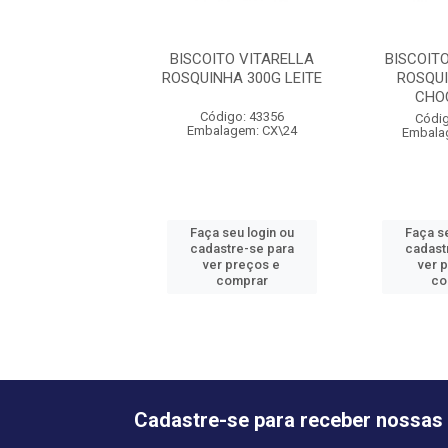
BISCOITO VITARELLA
BISCOIT
ROSQUINHA 300G LEITE
ROSQU
CHO
Código: 43356
Códig
Embalagem: CX\24
Embala
Faça seu login ou
Faça se
cadastre-se para
cadast
ver preços e
ver 
comprar
co
Cadastre-se para receber nossas 