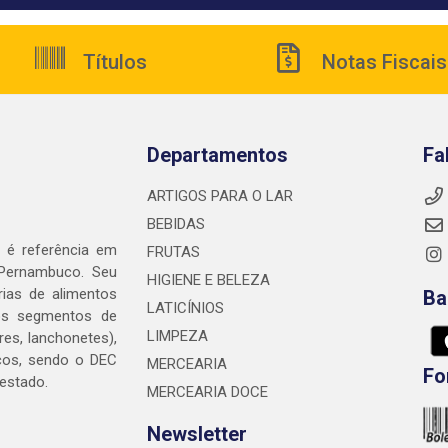
Títulos
Notas Fiscais
Departamentos
Fa
ARTIGOS PARA O LAR
BEBIDAS
é referência em
FRUTAS
 Pernambuco. Seu
HIGIENE E BELEZA
rias de alimentos
Ba
LATICÍNIOS
nos segmentos de
LIMPEZA
res, lanchonetes),
cos, sendo o DEC
MERCEARIA
Fo
 estado.
MERCEARIA DOCE
Newsletter