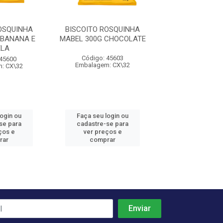
OSQUINHA
BISCOITO ROSQUINHA
 BANANA E
MABEL 300G CHOCOLATE
ELA
Código: 45603
 45600
Embalagem: CX\32
: CX\32
login ou
Faça seu login ou
se para
cadastre-se para
ços e
ver preços e
rar
comprar