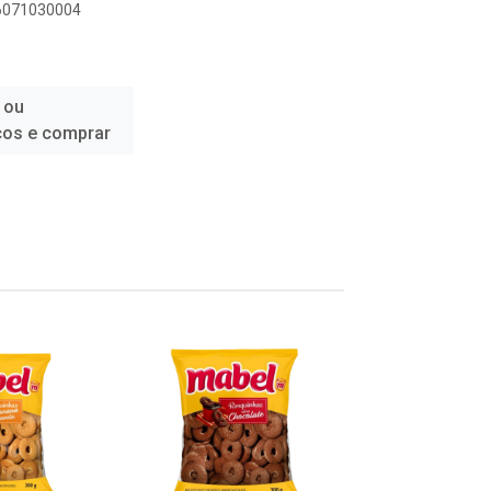
96071030004
 ou
ços e comprar