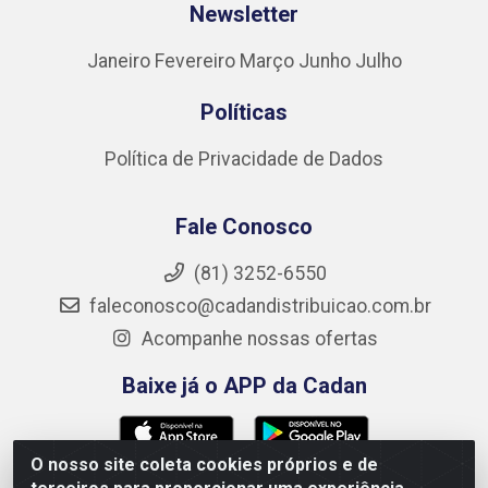
Newsletter
Janeiro
Fevereiro
Março
Junho
Julho
Políticas
Política de Privacidade de Dados
Fale Conosco
(81) 3252-6550
faleconosco@cadandistribuicao.com.br
Acompanhe nossas ofertas
Baixe já o APP da Cadan
O nosso site coleta cookies próprios e de
Formas de Pagamento