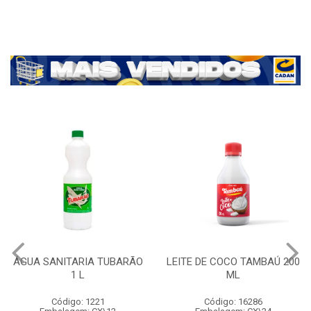
ÁGUA SANITARIA TUBARÃO
LEITE DE COCO TAMBAÚ 200
1 L
ML
Código: 1221
Código: 16286