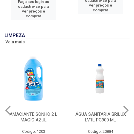
cadastre-se para
Faça seu login ou
ver preços e
cadastre-se para
comprar
ver preços e
comprar
LIMPEZA
Veja mais
AMACIANTE SONHO 2 L
ÁGUA SANITARIA BRILUX
MAGIC AZUL
LV1L PG900 ML
Código: 1203
Código: 20884