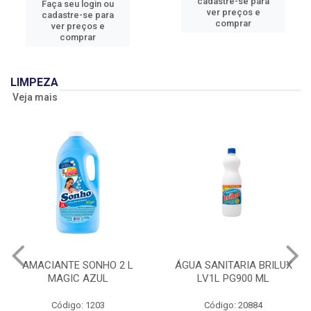
cadastre-se para
Faça seu login ou
ver preços e
cadastre-se para
comprar
ver preços e
comprar
LIMPEZA
Veja mais
AMACIANTE SONHO 2 L
ÁGUA SANITARIA BRILUX
MAGIC AZUL
LV1L PG900 ML
Código: 1203
Código: 20884