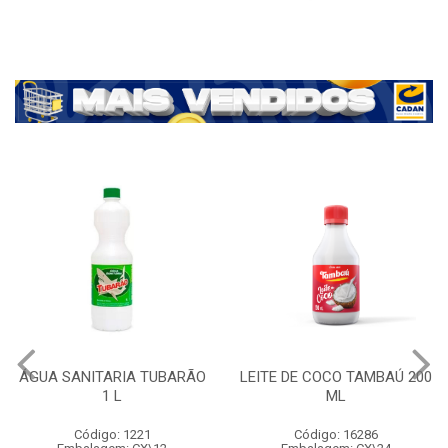
ÁGUA SANITARIA TUBARÃO
LEITE DE COCO TAMBAÚ 200
1 L
ML
Código: 1221
Código: 16286