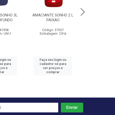
SONHO 3L
AMACIANTE SONHO 2 L
AMACIANTE SON
OFUNDO
PAIXAO
PAIXAO
 41958
Código: 37057
Código: 37
m: UN\1
Embalagem: CX\6
Embalagem: 
login ou
Faça seu login ou
Faça seu log
se para
cadastre-se para
cadastre-se 
ços e
ver preços e
ver preços
rar
comprar
comprar