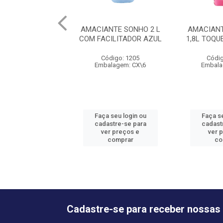
AMACIANTE SONHO 2 L
AMACIANT
COM FACILITADOR AZUL
1,8L TOQU
Código: 1205
Códig
Embalagem: CX\6
Embala
Faça seu login ou
Faça se
cadastre-se para
cadast
ver preços e
ver 
comprar
co
Cadastre-se para receber nossas 