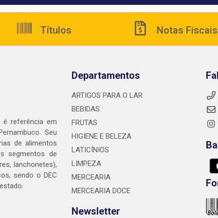
Títulos
Notas Fiscais
Departamentos
Fa
ARTIGOS PARA O LAR
BEBIDAS
é referência em
FRUTAS
 Pernambuco. Seu
HIGIENE E BELEZA
rias de alimentos
Ba
LATICÍNIOS
nos segmentos de
LIMPEZA
res, lanchonetes),
cos, sendo o DEC
MERCEARIA
Fo
 estado.
MERCEARIA DOCE
Newsletter