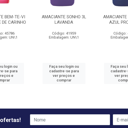
E BEM-TE-VI
AMACIANTE SONHO 3L
AMACIANTE 
E DE CARINHO
LAVANDA
AZUL PR
o: 45786
Código: 41959
Código:
gem: UN\1
Embalagem: UN\1
Embalage
u login ou
Faça seu login ou
Faça seu 
re-se para
cadastre-se para
cadastre-
preços e
ver preços e
ver pre
mprar
comprar
comp
ofertas!