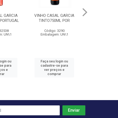
L GARCIA
VINHO CASAL GARCIA
VINHO CASAL 
 PORTUGAL
TINTO750ML POR
BRANCO 750ML 
 32538
Código: 3290
Código: 33
m: UN\1
Embalagem: UN\1
Embalagem: 
login ou
Faça seu login ou
Faça seu log
se para
cadastre-se para
cadastre-se 
ços e
ver preços e
ver preços
rar
comprar
comprar