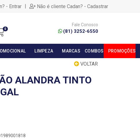
|
n? - Entrar
Não é cliente Cadan? - Cadastrar
Fale Conosco
0
(81) 3252-6550
OMOCIONAL
LIMPEZA
MARCAS
COMBOS
PROMOÇÕES
VOLTAR
ÃO ALANDRA TINTO
UGAL
601989001818