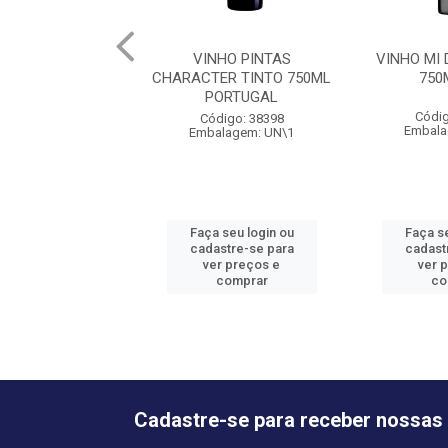
VINHO PINTAS
VINHO MI
CHARACTER TINTO 750ML
750
PORTUGAL
Códig
Código: 38398
Embala
Embalagem: UN\1
Faça seu login ou
Faça se
cadastre-se para
cadast
ver preços e
ver 
comprar
co
Cadastre-se para receber nossas 