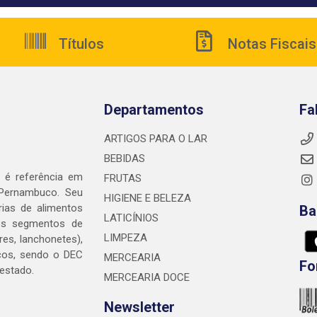
Títulos
Notas Fiscais
Departamentos
Fa
ARTIGOS PARA O LAR
BEBIDAS
é referência em
FRUTAS
 Pernambuco. Seu
HIGIENE E BELEZA
rias de alimentos
Ba
LATICÍNIOS
nos segmentos de
LIMPEZA
res, lanchonetes),
cos, sendo o DEC
MERCEARIA
Fo
 estado.
MERCEARIA DOCE
Newsletter