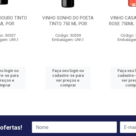
 DOURO TINTO
VINHO SONHO DO POETA
VINHO CASA
ML POR
TINTO 750 ML POR
ROSE 750ML
o: 30557
Código: 30559
Código:
gem: UN\1
Embalagem: UN\1
Embalage
u login ou
Faça seu login ou
Faça seu 
re-se para
cadastre-se para
cadastre-
preços e
ver preços e
ver pre
mprar
comprar
comp
ofertas!