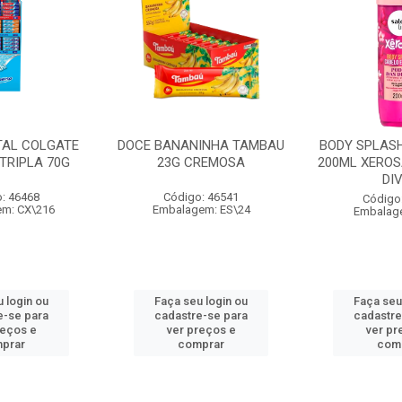
TAL COLGATE
DOCE BANANINHA TAMBAU
BODY SPLASH
TRIPLA 70G
23G CREMOSA
200ML XEROS
DI
: 46468
Código: 46541
Código
m: CX\216
Embalagem: ES\24
Embalag
 login ou
Faça seu login ou
Faça seu
e-se para
cadastre-se para
cadastre
reços e
ver preços e
ver pr
prar
comprar
com