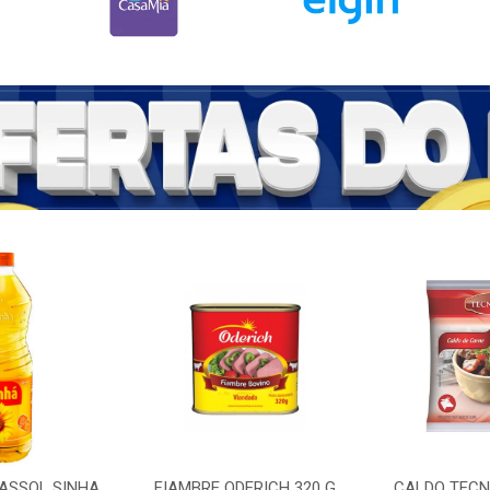
RASSOL SINHA
FIAMBRE ODERICH 320 G
CALDO TECNU