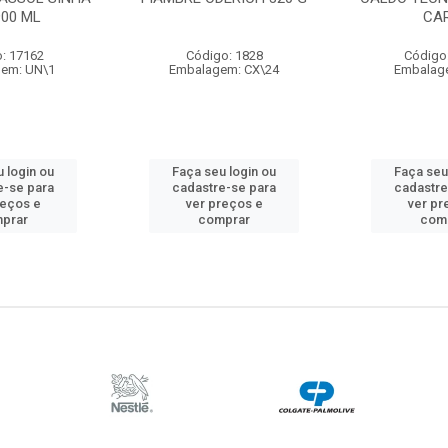
900 ML
CA
: 17162
Código: 1828
Código
em: UN\1
Embalagem: CX\24
Embalag
 login ou
Faça seu login ou
Faça seu
e-se para
cadastre-se para
cadastre
reços e
ver preços e
ver pr
prar
comprar
com