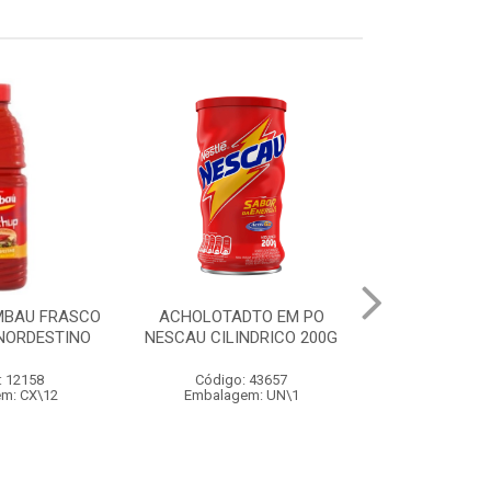
MBAU FRASCO
ACHOLOTADTO EM PO
AÇÚCAR OLHO 
 NORDESTINO
NESCAU CILINDRICO 200G
: 12158
Código: 43657
Código
m: CX\12
Embalagem: UN\1
Embalage