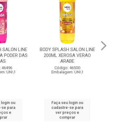
 SALON LINE
BODY SPLASH SALON LINE
COQUETEL AL
A PODER DAS
200ML XEROSA VERAO
PERONI SPR
VAS
ARABE
Código:
: 46496
Código: 46500
Embalage
em: UN\1
Embalagem: UN\1
 login ou
Faça seu login ou
Faça seu 
-se para
cadastre-se para
cadastre
eços e
ver preços e
ver pr
prar
comprar
comp