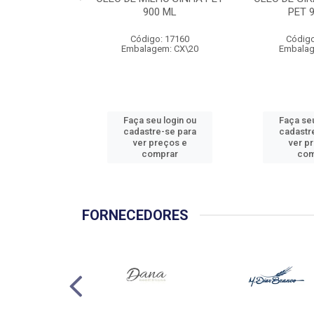
900 ML
PET 
Código: 17160
Código
Embalagem: CX\20
Embalag
Faça seu login ou
Faça seu
cadastre-se para
cadastr
ver preços e
ver p
comprar
com
FORNECEDORES