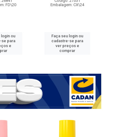
: 26841
Código: 27331
Código:
m: FD\20
Embalagem: CX\24
Embalage
 login ou
Faça seu login ou
Faça seu 
-se para
cadastre-se para
cadastre
eços e
ver preços e
ver pr
prar
comprar
comp