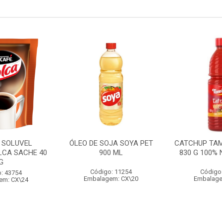
 SOLUVEL
ÓLEO DE SOJA SOYA PET
CATCHUP TA
LCA SACHE 40
900 ML
830 G 100%
G
Código: 11254
Código
: 43754
Embalagem: CX\20
Embalage
em: CX\24