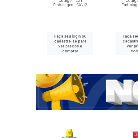
Código: 1221
Código
Embalagem: CX\12
Embalag
Faça seu login ou
Faça seu
cadastre-se para
cadastr
ver preços e
ver p
comprar
com