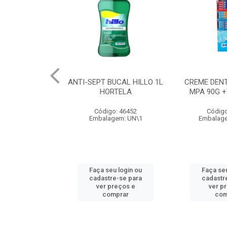
ANTI-SEPT BUCAL HILLO 1L
CREME DEN
HORTELA
MPA 90G +
Código: 46452
Código
Embalagem: UN\1
Embalage
Faça seu login ou
Faça seu
cadastre-se para
cadastr
ver preços e
ver p
comprar
com