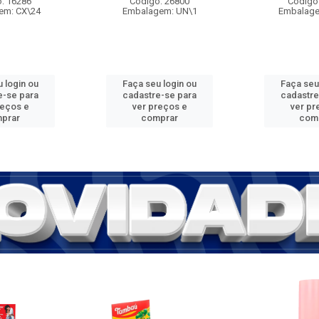
: 16286
Código: 26800
Código
em: CX\24
Embalagem: UN\1
Embalage
 login ou
Faça seu login ou
Faça seu
e-se para
cadastre-se para
cadastre
reços e
ver preços e
ver pr
prar
comprar
com