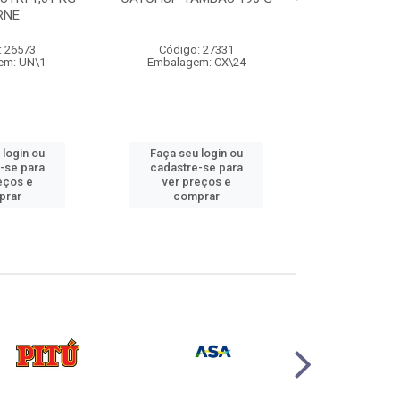
RNE
500
: 26573
Código: 27331
Código:
em: UN\1
Embalagem: CX\24
Embalage
 login ou
Faça seu login ou
Faça seu 
-se para
cadastre-se para
cadastre
eços e
ver preços e
ver pr
prar
comprar
comp