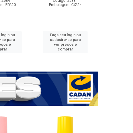
: 26841
Código: 27331
Código:
m: FD\20
Embalagem: CX\24
Embalage
 login ou
Faça seu login ou
Faça seu 
-se para
cadastre-se para
cadastre
eços e
ver preços e
ver pr
prar
comprar
comp