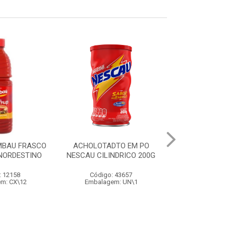
MBAU FRASCO
ACHOLOTADTO EM PO
AÇÚCAR OLHO 
 NORDESTINO
NESCAU CILINDRICO 200G
: 12158
Código: 43657
Código
m: CX\12
Embalagem: UN\1
Embalage