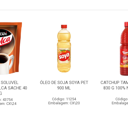
 SOLUVEL
ÓLEO DE SOJA SOYA PET
CATCHUP TA
LCA SACHE 40
900 ML
830 G 100%
G
Código: 11254
Código
: 43754
Embalagem: CX\20
Embalage
em: CX\24