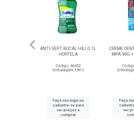
ANTI-SEPT BUCAL HILLO 1L
CREME DEN
HORTELA
MPA 90G +
Código: 46452
Código
Embalagem: UN\1
Embalage
Faça seu login ou
Faça seu
cadastre-se para
cadastr
ver preços e
ver p
comprar
com