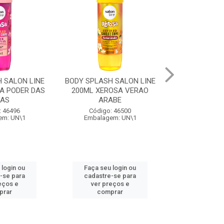
 SALON LINE
BODY SPLASH SALON LINE
COQUETEL AL
A PODER DAS
200ML XEROSA VERAO
PERONI SPR
VAS
ARABE
Código:
: 46496
Código: 46500
Embalage
em: UN\1
Embalagem: UN\1
 login ou
Faça seu login ou
Faça seu 
-se para
cadastre-se para
cadastre
eços e
ver preços e
ver pr
prar
comprar
comp