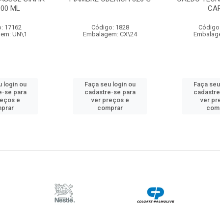
900 ML
CA
: 17162
Código: 1828
Código
em: UN\1
Embalagem: CX\24
Embalag
 login ou
Faça seu login ou
Faça seu
e-se para
cadastre-se para
cadastre
reços e
ver preços e
ver pr
prar
comprar
com