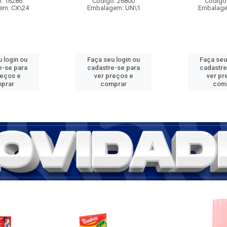
: 16286
Código: 26800
Código
em: CX\24
Embalagem: UN\1
Embalage
 login ou
Faça seu login ou
Faça seu
e-se para
cadastre-se para
cadastre
reços e
ver preços e
ver pr
prar
comprar
com