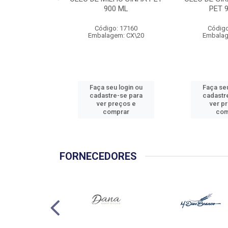
900 ML
PET 
Código: 17160
Código
Embalagem: CX\20
Embalag
Faça seu login ou
Faça seu
cadastre-se para
cadastr
ver preços e
ver p
comprar
com
FORNECEDORES