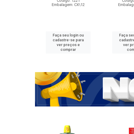
Código: 1221
Código
Embalagem: CX\12
Embalag
Faça seu login ou
Faça seu
cadastre-se para
cadastr
ver preços e
ver p
comprar
com