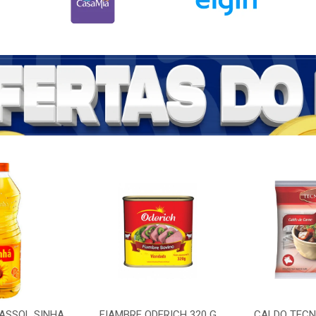
RASSOL SINHA
FIAMBRE ODERICH 320 G
CALDO TECNU