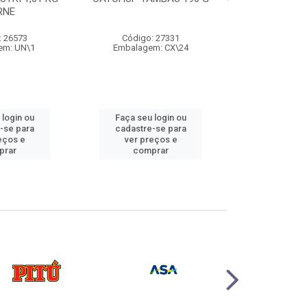
RNE
500
: 26573
Código: 27331
Código:
em: UN\1
Embalagem: CX\24
Embalage
 login ou
Faça seu login ou
Faça seu 
-se para
cadastre-se para
cadastre
eços e
ver preços e
ver pr
prar
comprar
comp