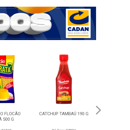
DO FLOCÃO
CATCHUP TAMBAÚ 190 G
CAFE EM P
 500 G
NESCAFE ORI
FORTE SA