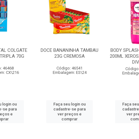
TAL COLGATE
DOCE BANANINHA TAMBAU
BODY SPLASH
TRIPLA 70G
23G CREMOSA
200ML XEROS
DI
: 46468
Código: 46541
Código
m: CX\216
Embalagem: ES\24
Embalag
 login ou
Faça seu login ou
Faça seu
e-se para
cadastre-se para
cadastre
reços e
ver preços e
ver pr
prar
comprar
com