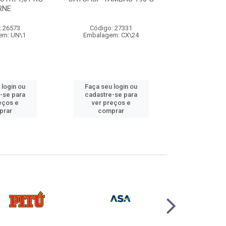
RNE
500
: 26573
Código: 27331
Código:
em: UN\1
Embalagem: CX\24
Embalage
 login ou
Faça seu login ou
Faça seu 
-se para
cadastre-se para
cadastre
eços e
ver preços e
ver pr
prar
comprar
comp