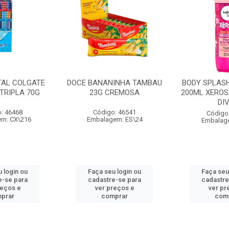
TAL COLGATE
DOCE BANANINHA TAMBAU
BODY SPLASH
TRIPLA 70G
23G CREMOSA
200ML XEROS
DI
: 46468
Código: 46541
Código
m: CX\216
Embalagem: ES\24
Embalag
 login ou
Faça seu login ou
Faça seu
e-se para
cadastre-se para
cadastre
reços e
ver preços e
ver pr
prar
comprar
com