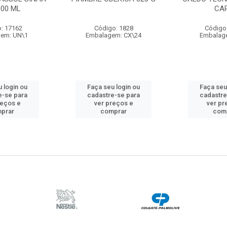
900 ML
CA
: 17162
Código: 1828
Código
em: UN\1
Embalagem: CX\24
Embalag
 login ou
Faça seu login ou
Faça seu
e-se para
cadastre-se para
cadastre
reços e
ver preços e
ver pr
prar
comprar
com