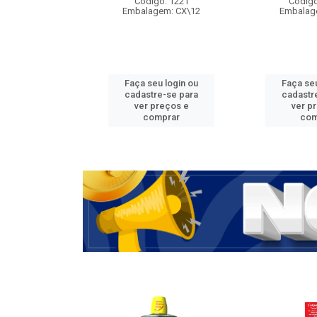
Código: 1221
Código
Embalagem: CX\12
Embalag
Faça seu login ou
Faça seu
cadastre-se para
cadastr
ver preços e
ver p
comprar
com