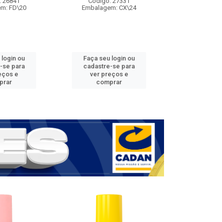
: 26841
Código: 27331
Código:
m: FD\20
Embalagem: CX\24
Embalage
 login ou
Faça seu login ou
Faça seu 
-se para
cadastre-se para
cadastre
eços e
ver preços e
ver pr
prar
comprar
comp