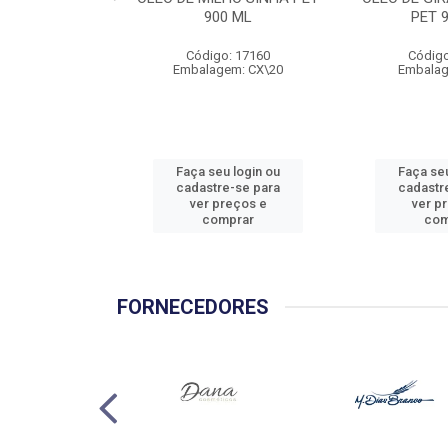
900 ML
PET 
Código: 17160
Código
Embalagem: CX\20
Embalag
Faça seu login ou
Faça seu
cadastre-se para
cadastr
ver preços e
ver p
comprar
com
FORNECEDORES