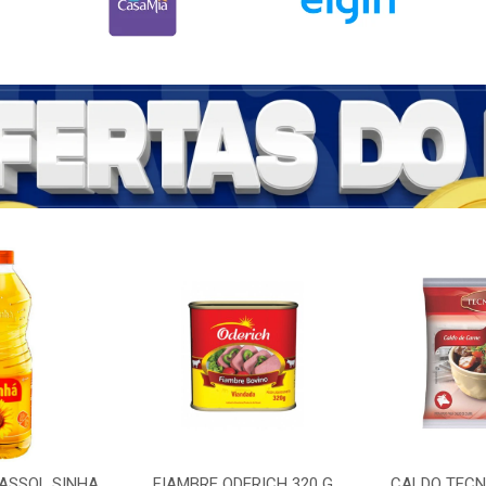
RASSOL SINHA
FIAMBRE ODERICH 320 G
CALDO TECNU