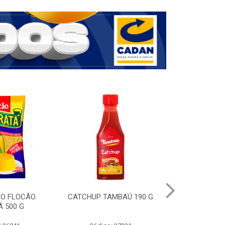
DO FLOCÃO
CATCHUP TAMBAÚ 190 G
CAFE EM P
 500 G
NESCAFE ORI
FORTE SA