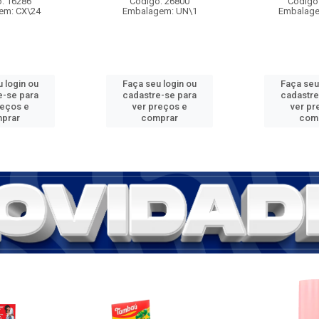
: 16286
Código: 26800
Código
em: CX\24
Embalagem: UN\1
Embalage
 login ou
Faça seu login ou
Faça seu
e-se para
cadastre-se para
cadastre
reços e
ver preços e
ver pr
prar
comprar
com