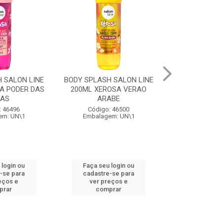
 SALON LINE
BODY SPLASH SALON LINE
COQUETEL AL
A PODER DAS
200ML XEROSA VERAO
PERONI SPR
VAS
ARABE
Código:
: 46496
Código: 46500
Embalage
em: UN\1
Embalagem: UN\1
 login ou
Faça seu login ou
Faça seu 
-se para
cadastre-se para
cadastre
eços e
ver preços e
ver pr
prar
comprar
comp