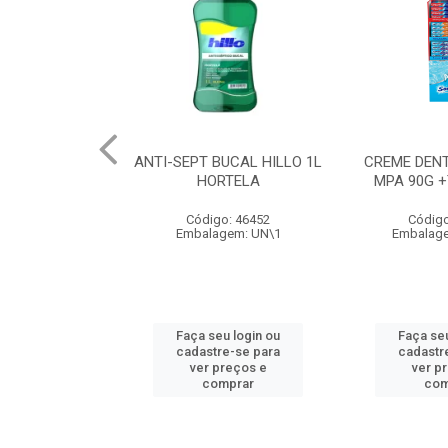
ANTI-SEPT BUCAL HILLO 1L
CREME DEN
HORTELA
MPA 90G +
Código: 46452
Código
Embalagem: UN\1
Embalage
Faça seu login ou
Faça seu
cadastre-se para
cadastr
ver preços e
ver p
comprar
com