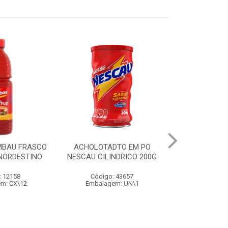
MBAU FRASCO
ACHOLOTADTO EM PO
AÇÚCAR OLHO 
 NORDESTINO
NESCAU CILINDRICO 200G
: 12158
Código: 43657
Código
m: CX\12
Embalagem: UN\1
Embalage