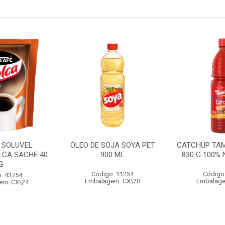
 SOLUVEL
ÓLEO DE SOJA SOYA PET
CATCHUP TA
LCA SACHE 40
900 ML
830 G 100%
G
Código: 11254
Código
: 43754
Embalagem: CX\20
Embalage
em: CX\24