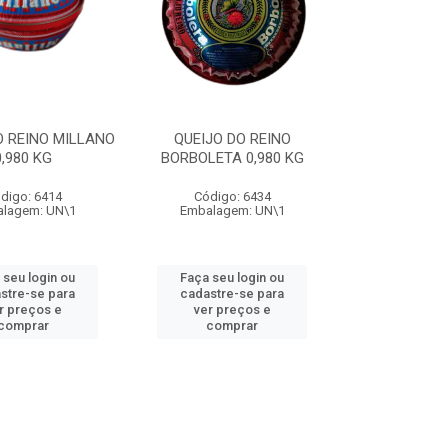
O REINO MILLANO
QUEIJO DO REINO
0,980 KG
BORBOLETA 0,980 KG
digo: 6414
Código: 6434
lagem: UN\1
Embalagem: UN\1
 seu login ou
Faça seu login ou
stre-se para
cadastre-se para
r preços e
ver preços e
comprar
comprar