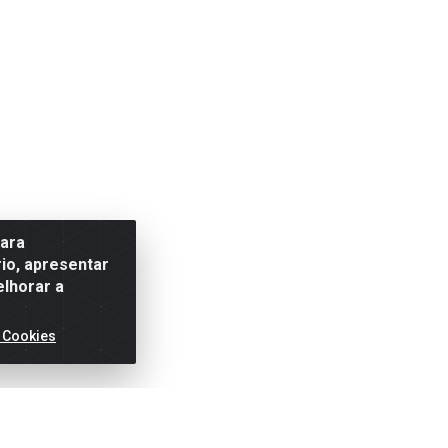
para
io, apresentar
elhorar a
 Cookies