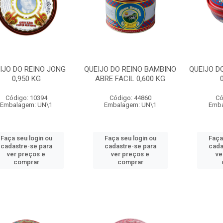
IJO DO REINO JONG
QUEIJO DO REINO BAMBINO
QUEIJO D
0,950 KG
ABRE FACIL 0,600 KG
Código: 10394
Código: 44860
Có
Embalagem: UN\1
Embalagem: UN\1
Emba
Faça seu login ou
Faça seu login ou
Faça
cadastre-se para
cadastre-se para
cada
ver preços e
ver preços e
ve
comprar
comprar