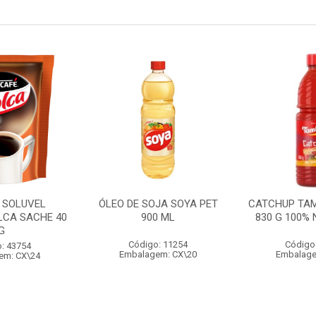
 SOLUVEL
ÓLEO DE SOJA SOYA PET
CATCHUP TA
LCA SACHE 40
900 ML
830 G 100%
G
Código: 11254
Código
: 43754
Embalagem: CX\20
Embalage
em: CX\24