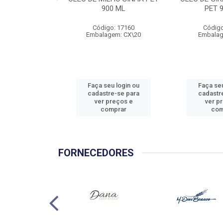
900 ML
PET 
Código: 17160
Código
Embalagem: CX\20
Embalag
Faça seu login ou
Faça seu
cadastre-se para
cadastr
ver preços e
ver p
comprar
com
FORNECEDORES