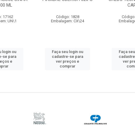
900 ML
CA
: 17162
Código: 1828
Código
em: UN\1
Embalagem: CX\24
Embalag
 login ou
Faça seu login ou
Faça seu
e-se para
cadastre-se para
cadastre
reços e
ver preços e
ver pr
prar
comprar
com