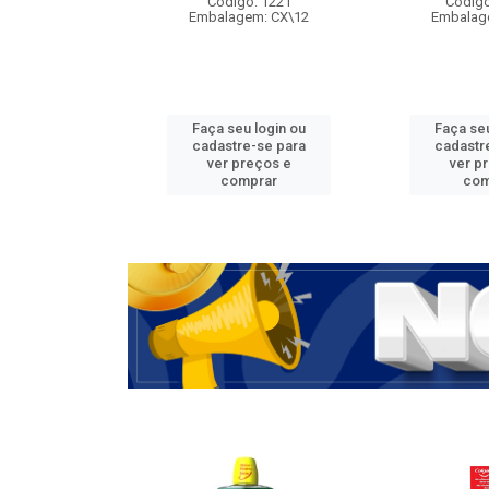
Código: 1221
Código
Embalagem: CX\12
Embalag
Faça seu login ou
Faça seu
cadastre-se para
cadastr
ver preços e
ver p
comprar
com