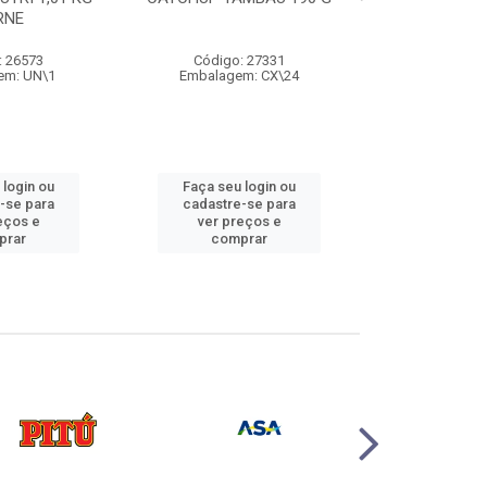
RNE
500
: 26573
Código: 27331
Código:
em: UN\1
Embalagem: CX\24
Embalage
 login ou
Faça seu login ou
Faça seu 
-se para
cadastre-se para
cadastre
eços e
ver preços e
ver pr
prar
comprar
comp