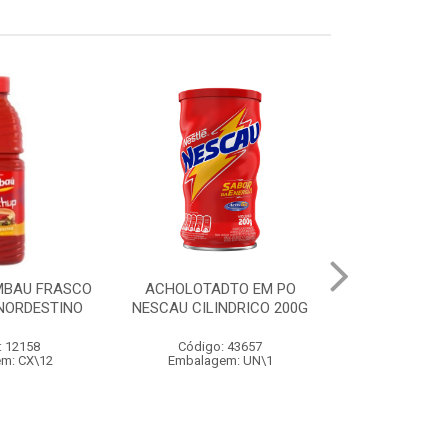
MBAU FRASCO
ACHOLOTADTO EM PO
AÇÚCAR OLHO 
 NORDESTINO
NESCAU CILINDRICO 200G
: 12158
Código: 43657
Código
m: CX\12
Embalagem: UN\1
Embalage