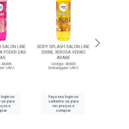
 SALON LINE
BODY SPLASH SALON LINE
COQUETEL AL
A PODER DAS
200ML XEROSA VERAO
PERONI SPR
VAS
ARABE
Código:
: 46496
Código: 46500
Embalage
em: UN\1
Embalagem: UN\1
 login ou
Faça seu login ou
Faça seu 
-se para
cadastre-se para
cadastre
eços e
ver preços e
ver pr
prar
comprar
comp