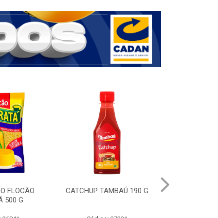
DO FLOCÃO
CATCHUP TAMBAÚ 190 G
CAFE EM P
 500 G
NESCAFE ORI
FORTE SA