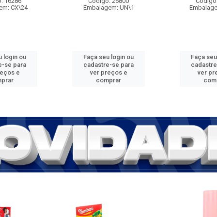
: 16286
Código: 26800
Código
em: CX\24
Embalagem: UN\1
Embalage
 login ou
Faça seu login ou
Faça seu
e-se para
cadastre-se para
cadastre
reços e
ver preços e
ver pr
prar
comprar
com