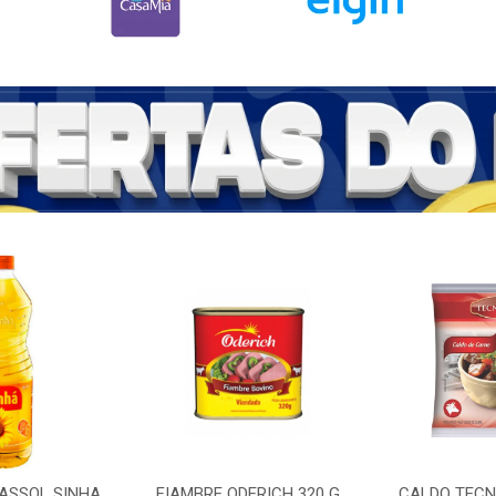
RASSOL SINHA
FIAMBRE ODERICH 320 G
CALDO TECNU