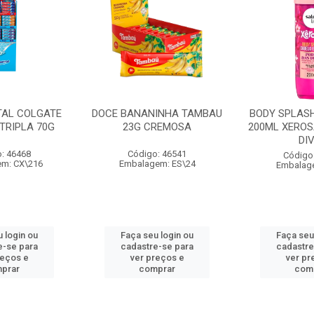
TAL COLGATE
DOCE BANANINHA TAMBAU
BODY SPLASH
TRIPLA 70G
23G CREMOSA
200ML XEROS
DI
: 46468
Código: 46541
Código
m: CX\216
Embalagem: ES\24
Embalag
 login ou
Faça seu login ou
Faça seu
e-se para
cadastre-se para
cadastre
reços e
ver preços e
ver pr
prar
comprar
com