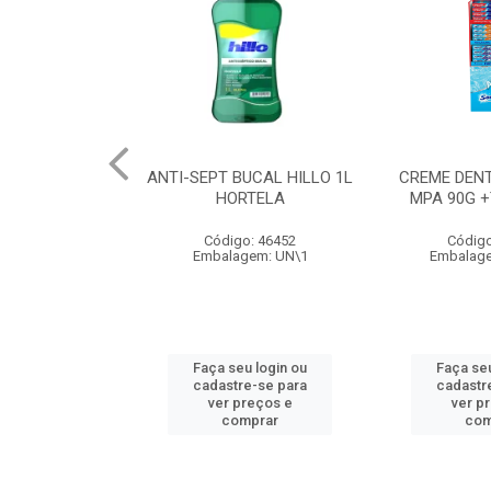
ANTI-SEPT BUCAL HILLO 1L
CREME DEN
HORTELA
MPA 90G +
Código: 46452
Código
Embalagem: UN\1
Embalage
Faça seu login ou
Faça seu
cadastre-se para
cadastr
ver preços e
ver p
comprar
com