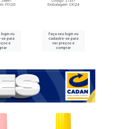
: 26841
Código: 27331
Código:
m: FD\20
Embalagem: CX\24
Embalage
 login ou
Faça seu login ou
Faça seu 
-se para
cadastre-se para
cadastre
eços e
ver preços e
ver pr
prar
comprar
comp