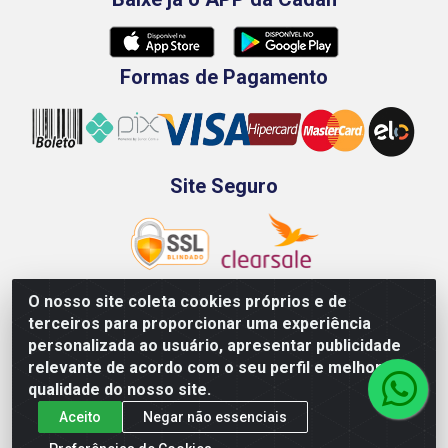
Formas de Pagamento
Site Seguro
O nosso site coleta cookies próprios e de
terceiros para proporcionar uma experiência
Rod. BR-101 Sul, Km 73, 4505, Galpão A, Ibura -
personalizada ao usuário, apresentar publicidade
Recife/PE - CEP 51240-340 - CNPJ 70.089.974/0001-79
relevante de acordo com o seu perfil e melhorar a
qualidade do nosso site.
Aceito
Negar não essenciais