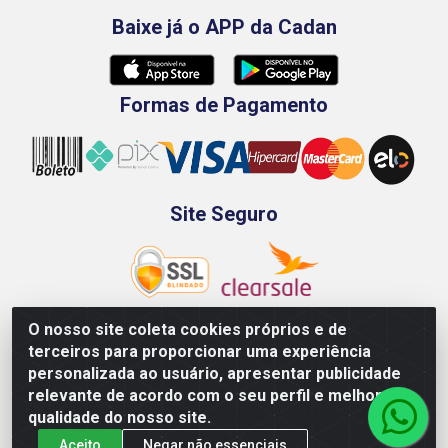
Baixe já o APP da Cadan
Formas de Pagamento
Site Seguro
O nosso site coleta cookies próprios e de
terceiros para proporcionar uma experiência
Rod. BR-101 Sul, Km 73, 4505, Galpão A, Ibura -
personalizada ao usuário, apresentar publicidade
Recife/PE - CEP 51240-340 - CNPJ 70.089.974/0001-79
relevante de acordo com o seu perfil e melhorar a
qualidade do nosso site.
Aceito
Negar não essenciais