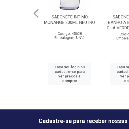
SABONETE INTIMO
SABONE
MONANGE 200ML NEUTRO
BANHO A 
CHA VERDE
Código: 45628
Códig
Embalagem: UN\1
Embala
Faça seu login ou
Faça se
cadastre-se para
cadast
ver preços e
ver 
comprar
co
Cadastre-se para receber nossas 