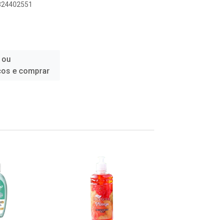
8324402551
 ou
ços e comprar