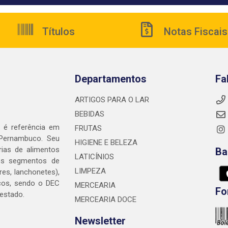
Títulos
Notas Fiscais
Departamentos
Fa
ARTIGOS PARA O LAR
BEBIDAS
é referência em
FRUTAS
 Pernambuco. Seu
HIGIENE E BELEZA
rias de alimentos
Ba
LATICÍNIOS
nos segmentos de
LIMPEZA
res, lanchonetes),
cos, sendo o DEC
MERCEARIA
Fo
 estado.
MERCEARIA DOCE
Newsletter