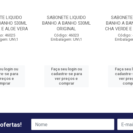
TE LIQUIDO
SABONETE LIQUIDO
SABONETE 
BANHO 530ML
BANHO A BANHO 530ML
BANHO A BA
 E ALOE VERA
ORIGINAL
CHA VERDE E
o: 46025
Código: 46023
Código:
gem: UN\1
Embalagem: UN\1
Embalage
u login ou
Faça seu login ou
Faça seu 
re-se para
cadastre-se para
cadastre-
preços e
ver preços e
ver pre
mprar
comprar
comp
ofertas!