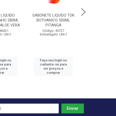
LIQUIDO
SABONETE LIQUIDO TOK
SABONETE LIQU
NHO 280ML
BOTHANICO 500ML
BOTHANICO 
 ALOE VERA
PITANGA
ORQUIDE
 46021
Código: 45727
Código: 45
m: UN\1
Embalagem: UN\1
Embalagem: 
login ou
Faça seu login ou
Faça seu log
se para
cadastre-se para
cadastre-se 
ços e
ver preços e
ver preços
rar
comprar
comprar