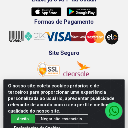
Formas de Pagamento
Site Seguro
O nosso site coleta cookies próprios e de
terceiros para proporcionar uma experiência
Rod. BR-101 Sul, Km 73, 4505, Galpão A, Ibura -
personalizada ao usuário, apresentar publicidade
Recife/PE - CEP 51240-340 - CNPJ 70.089.974/0001-79
relevante de acordo com o seu perfil e melhorar a
qualidade do nosso site.
Aceito
Negar não essenciais
Preferências de Cookies