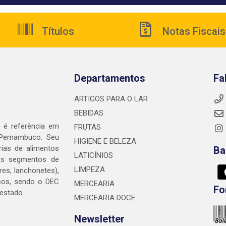
Títulos
Notas Fiscais
Departamentos
Fa
ARTIGOS PARA O LAR
BEBIDAS
é referência em
FRUTAS
 Pernambuco. Seu
HIGIENE E BELEZA
rias de alimentos
Ba
LATICÍNIOS
nos segmentos de
LIMPEZA
res, lanchonetes),
cos, sendo o DEC
MERCEARIA
Fo
 estado.
MERCEARIA DOCE
Newsletter