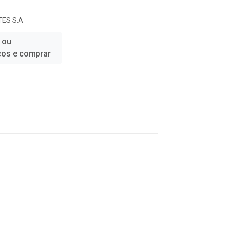
ES S.A
 ou
ços e comprar