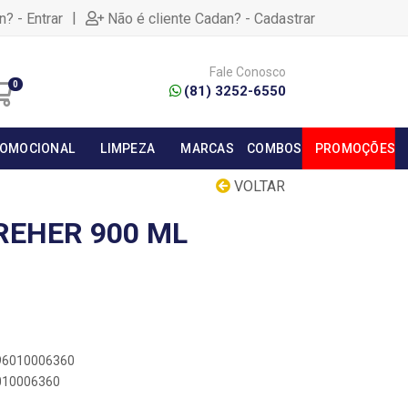
|
n? - Entrar
Não é cliente Cadan? - Cadastrar
Fale Conosco
0
(81) 3252-6550
OMOCIONAL
LIMPEZA
MARCAS
COMBOS
PROMOÇÕES
VOLTAR
EHER 900 ML
896010006360
6010006360