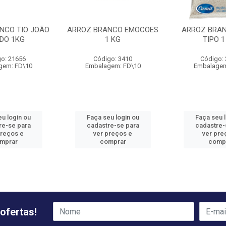
NCO TIO JOÃO
ARROZ BRANCO EMOCOES
ARROZ BRAN
IDO 1KG
1 KG
TIPO 1
o: 21656
Código: 3410
Código:
gem: FD\10
Embalagem: FD\10
Embalagem
u login ou
Faça seu login ou
Faça seu 
re-se para
cadastre-se para
cadastre-
preços e
ver preços e
ver pre
mprar
comprar
comp
ofertas!