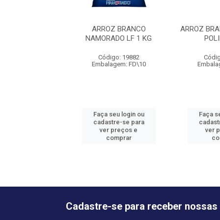
ARROZ BRANCO
ARROZ BRA
NAMORADO LF 1 KG
POL
Código: 19882
Códig
Embalagem: FD\10
Embala
Faça seu login ou
Faça se
cadastre-se para
cadast
ver preços e
ver 
comprar
co
Cadastre-se para receber nossas 