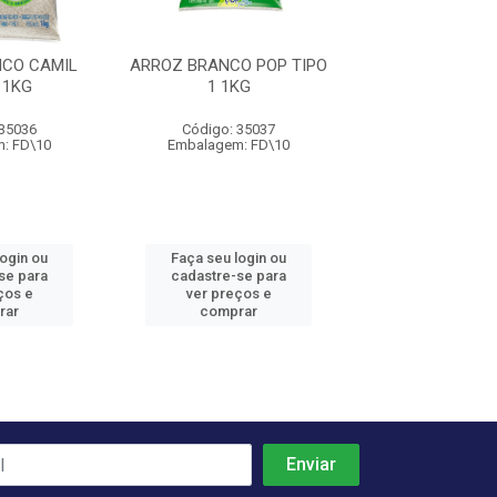
CO CAMIL
ARROZ BRANCO POP TIPO
 1KG
1 1KG
 35036
Código: 35037
: FD\10
Embalagem: FD\10
login ou
Faça seu login ou
se para
cadastre-se para
ços e
ver preços e
rar
comprar