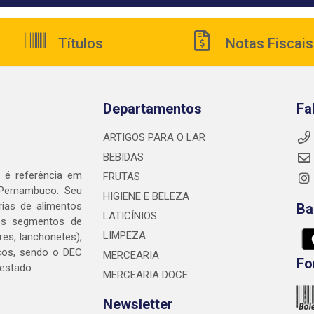
Títulos
Notas Fiscais
Departamentos
Fa
ARTIGOS PARA O LAR
BEBIDAS
é referência em
FRUTAS
 Pernambuco. Seu
HIGIENE E BELEZA
rias de alimentos
Ba
LATICÍNIOS
nos segmentos de
LIMPEZA
res, lanchonetes),
cos, sendo o DEC
MERCEARIA
Fo
 estado.
MERCEARIA DOCE
Newsletter