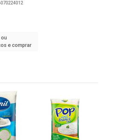
96070224012
 ou
ços e comprar