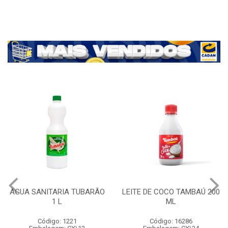
ÁGUA SANITARIA TUBARÃO
LEITE DE COCO TAMBAÚ 200
1 L
ML
Código: 1221
Código: 16286