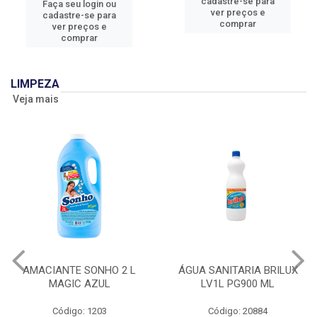
cadastre-se para
Faça seu login ou
ver preços e
cadastre-se para
comprar
ver preços e
comprar
LIMPEZA
Veja mais
AMACIANTE SONHO 2 L
ÁGUA SANITARIA BRILUX
MAGIC AZUL
LV1L PG900 ML
Código: 1203
Código: 20884