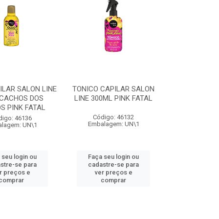
ILAR SALON LINE
TONICO CAPILAR SALON
 CACHOS DOS
LINE 300ML PINK FATAL
S PINK FATAL
Código: 46132
digo: 46136
Embalagem: UN\1
lagem: UN\1
 seu login ou
Faça seu login ou
stre-se para
cadastre-se para
r preços e
ver preços e
comprar
comprar