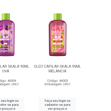
ILAR SKALA 90ML
OLEO CAPILAR SKALA 90ML
UVA
MELANCIA
digo: 46004
Código: 46003
lagem: UN\1
Embalagem: UN\1
 seu login ou
Faça seu login ou
stre-se para
cadastre-se para
r preços e
ver preços e