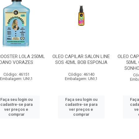
BOOSTER LOLA 250ML
OLEO CAPILAR SALON LINE
OLEO CAP
DANO VORAZES
SOS 42ML BOB ESPONJA
50ML
SONHO
Código: 46151
Código: 46140
Có
Embalagem: UN\1
Embalagem: UN\1
Emba
Faça seu login ou
Faça seu login ou
Faça
cadastre-se para
cadastre-se para
cada
ver preços e
ver preços e
ve
comprar
comprar