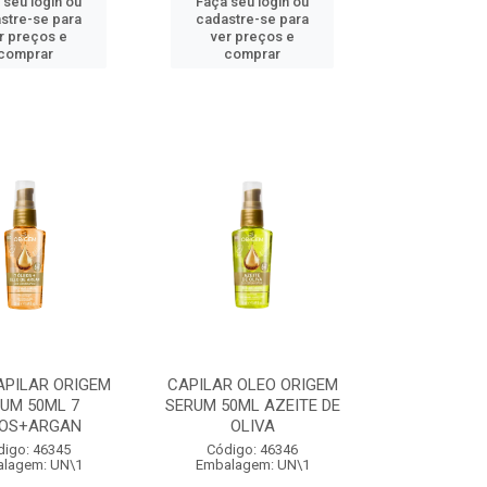
 seu login ou
Faça seu login ou
stre-se para
cadastre-se para
r preços e
ver preços e
comprar
comprar
APILAR ORIGEM
CAPILAR OLEO ORIGEM
UM 50ML 7
SERUM 50ML AZEITE DE
OS+ARGAN
OLIVA
digo: 46345
Código: 46346
lagem: UN\1
Embalagem: UN\1