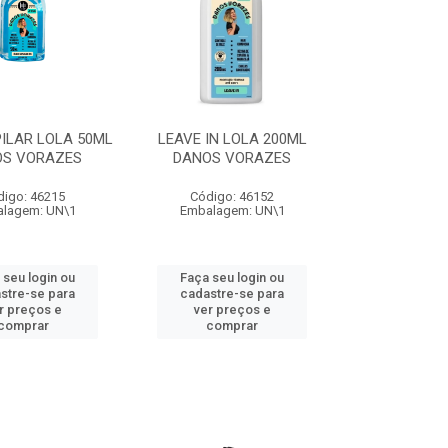
ILAR LOLA 50ML
LEAVE IN LOLA 200ML
OS VORAZES
DANOS VORAZES
digo: 46215
Código: 46152
lagem: UN\1
Embalagem: UN\1
 seu login ou
Faça seu login ou
stre-se para
cadastre-se para
r preços e
ver preços e
comprar
comprar