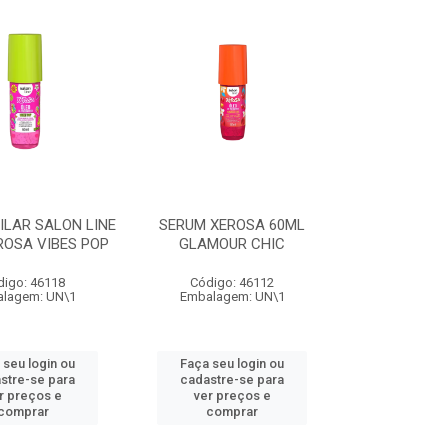
ILAR SALON LINE
SERUM XEROSA 60ML
ROSA VIBES POP
GLAMOUR CHIC
digo: 46118
Código: 46112
lagem: UN\1
Embalagem: UN\1
 seu login ou
Faça seu login ou
stre-se para
cadastre-se para
r preços e
ver preços e
comprar
comprar