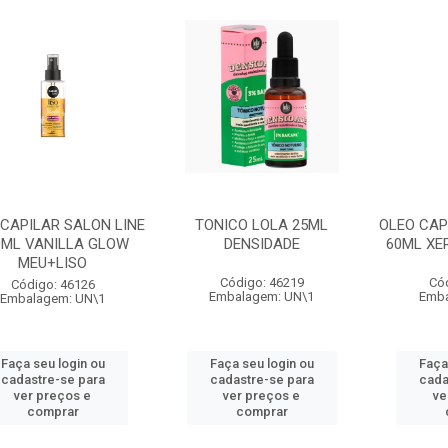
 CAPILAR SALON LINE
TONICO LOLA 25ML
OLEO CAP
0ML VANILLA GLOW
DENSIDADE
60ML XE
MEU+LISO
Código: 46219
Có
Código: 46126
Embalagem: UN\1
Emba
Embalagem: UN\1
Faça seu login ou
Faça seu login ou
Faça
cadastre-se para
cadastre-se para
cada
ver preços e
ver preços e
ve
comprar
comprar