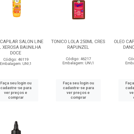
 CAPILAR SALON LINE
TONICO LOLA 250ML CRES
OLEO CAP
L XEROSA BAUNILHA
RAPUNZEL
DAN
DOCE
Código: 46217
Có
Código: 46119
Embalagem: UN\1
Emba
Embalagem: UN\1
Faça seu login ou
Faça seu login ou
Faça
cadastre-se para
cadastre-se para
cada
ver preços e
ver preços e
ve
comprar
comprar