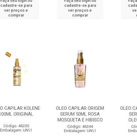
Faça seu login ou
Faça seu login ou
Faça
cadastre-se para
cadastre-se para
cada
ver preços e
ver preços e
ve
comprar
comprar
O CAPILAR KOLENE
OLEO CAPILAR ORIGEM
OLEO C
100ML ORIGINAL
SERUM 50ML ROSA
SER
MOSQUETA E HIBISCO
OLE
Código: 46230
Código: 46344
Có
Embalagem: UN\1
Embalagem: UN\1
Emba