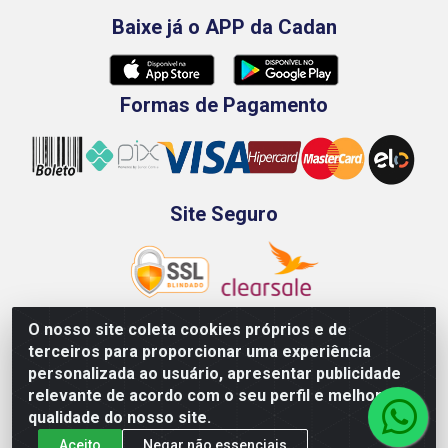
Baixe já o APP da Cadan
Formas de Pagamento
Site Seguro
O nosso site coleta cookies próprios e de
terceiros para proporcionar uma experiência
Rod. BR-101 Sul, Km 73, 4505, Galpão A, Ibura -
personalizada ao usuário, apresentar publicidade
Recife/PE - CEP 51240-340 - CNPJ 70.089.974/0001-79
relevante de acordo com o seu perfil e melhorar a
qualidade do nosso site.
Aceito
Negar não essenciais