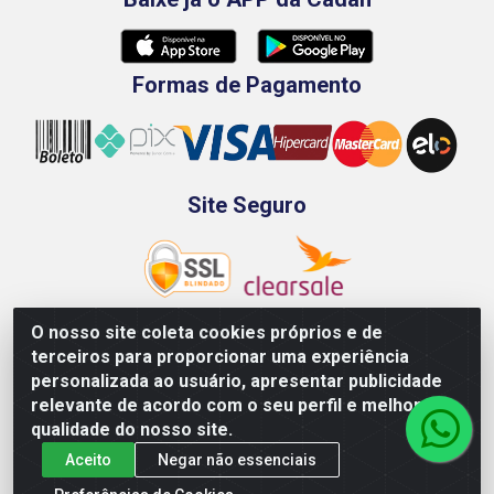
Formas de Pagamento
Site Seguro
O nosso site coleta cookies próprios e de
terceiros para proporcionar uma experiência
Rod. BR-101 Sul, Km 73, 4505, Galpão A, Ibura -
personalizada ao usuário, apresentar publicidade
Recife/PE - CEP 51240-340 - CNPJ 70.089.974/0001-79
relevante de acordo com o seu perfil e melhorar a
qualidade do nosso site.
Aceito
Negar não essenciais